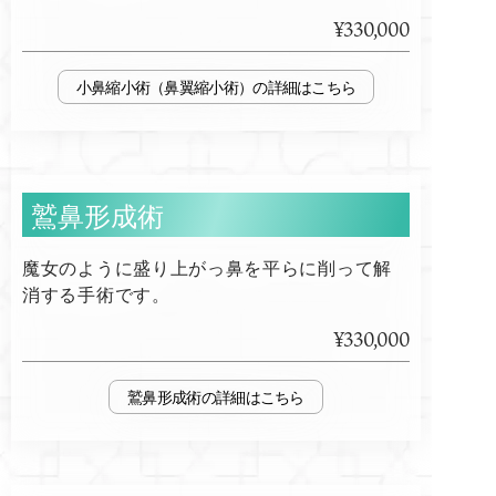
¥330,000
小鼻縮小術（鼻翼縮小術）
鷲鼻形成術
魔女のように盛り上がっ鼻を平らに削って解
消する手術です。
¥330,000
鷲鼻形成術