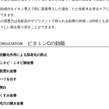
有効成分をイオン導入で顔に直接導入した場合、ただ化粧水を塗るケア
ができます。
その浸透力は化粧品やサプリメントで得られる効果の30倍～100倍とも
瑞々しい肌を取り戻すことができます。
ビタミンCの効能
ONSULTATION
抗酸化作用による肌老化の防止
ニキビ・ニキビ跡改善
肌荒れ改善
ハリを出す
美白
くすみ改善
毛穴の開き改善