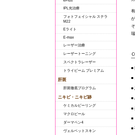
ePlus
IPL光治療
フォトフェイシャル ステラ
M22
Eライト
E-max
レーザー治療
レーザートーニング
C
スペクトラレーザー
トライビーム プレミアム
肝斑
肝斑徹底プログラム
ニキビ・ニキビ跡
ケミカルピーリング
マクロピール
ダーマペン4
ヴェルベットスキン