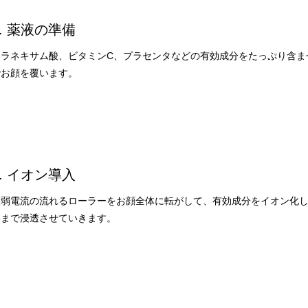
2. 薬液の準備
トラネキサム酸、ビタミンC、プラセンタなどの有効成分をたっぷり含ま
でお顔を覆います。
3. イオン導入
微弱電流の流れるローラーをお顔全体に転がして、有効成分をイオン化
部まで浸透させていきます。