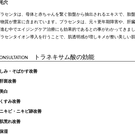
毛穴
プラセンタは、母体と赤ちゃんを繋ぐ胎盤から抽出されるエキスで、胎
養物質が豊富に含まれています。プラセンタは、元々更年期障害や、肝
が進む中でエイジングケア治療にも効果的であるとの事がわかってきま
プラセンタイオン導入を行うことで、肌透明感が増しキメが整い美しい
トラネキサム酸の効能
ONSULTATION
しみ・そばかす改善
肝斑改善
美白
くすみ改善
ニキビ・ニキビ跡改善
肌荒れ改善
保湿