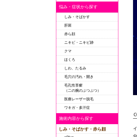
悩み・症状から探す
しみ・そばかす
肝斑
赤ら顔
ニキビ・ニキビ跡
クマ
ほくろ
しわ、たるみ
毛穴の汚れ・開き
毛孔性苔癬
（二の腕のぶつぶつ）
医療レーザー脱毛
ワキガ・多汗症
C
施術内容から探す
しみ・そばかす・赤ら顔