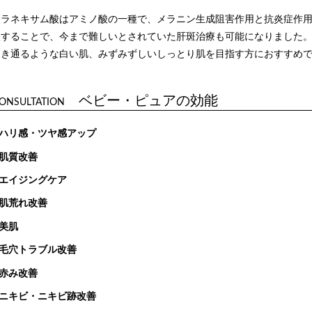
トラネキサム酸はアミノ酸の一種で、メラニン生成阻害作用と抗炎症作
入することで、今まで難しいとされていた肝斑治療も可能になりました
透き通るような白い肌、みずみずしいしっとり肌を目指す方におすすめ
ベビー・ピュアの効能
ONSULTATION
ハリ感・ツヤ感アップ
肌質改善
エイジングケア
肌荒れ改善
美肌
毛穴トラブル改善
赤み改善
ニキビ・ニキビ跡改善