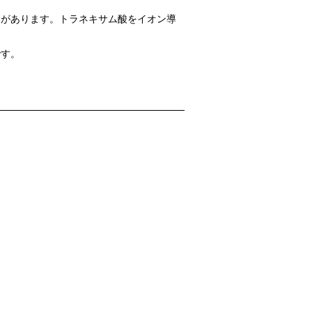
用があります。トラネキサム酸をイオン導
。
です。