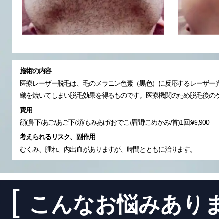
施術の内容
医療レーザー脱毛は、毛のメラニン色素（黒色）に反応するレーザー
織を焼いてしまい脱毛効果を得るものです。医療機関のため脱毛後の
費用
顔(鼻下/あご/あご下/頬/もみあげ/おでこ/眉間/こめかみ/首)1回:¥9,900
考えられるリスク、副作用
むくみ、腫れ、内出血がありますが、時間とともに治ります。
こんなお悩みあり