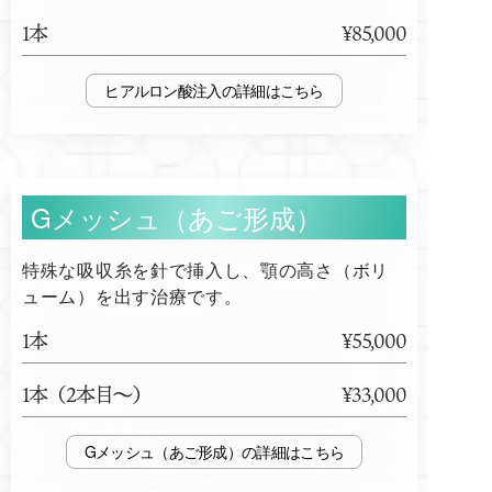
1本
¥85,000
ヒアルロン酸注入
Gメッシュ（あご形成）
特殊な吸収糸を針で挿入し、顎の高さ（ボリ
ューム）を出す治療です。
1本
¥55,000
1本（2本目～）
¥33,000
Gメッシュ（あご形成）