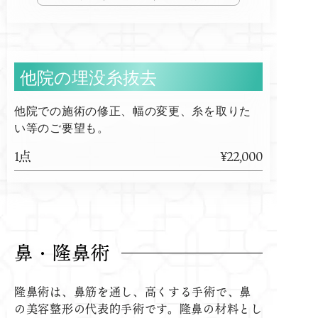
他院の埋没糸抜去
他院での施術の修正、幅の変更、糸を取りた
い等のご要望も。
1点
¥22,000
鼻・隆鼻術
隆鼻術は、鼻筋を通し、高くする手術で、鼻
の美容整形の代表的手術です。隆鼻の材料とし