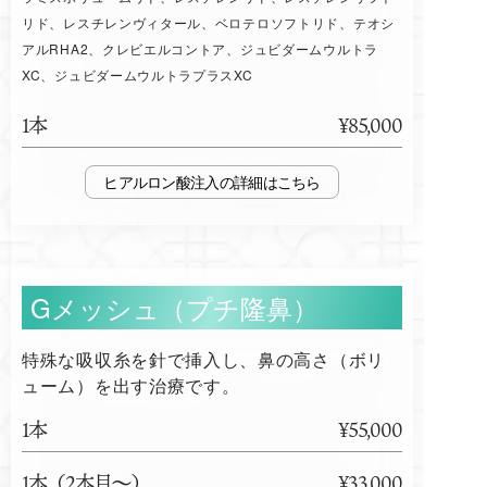
リド、レスチレンヴィタール、ベロテロソフトリド、テオシ
アルRHA2、クレビエルコントア、ジュビダームウルトラ
XC、ジュビダームウルトラプラスXC
1本
¥85,000
ヒアルロン酸注入
Gメッシュ（プチ隆鼻）
特殊な吸収糸を針で挿入し、鼻の高さ（ボリ
ューム）を出す治療です。
1本
¥55,000
1本（2本目～）
¥33,000