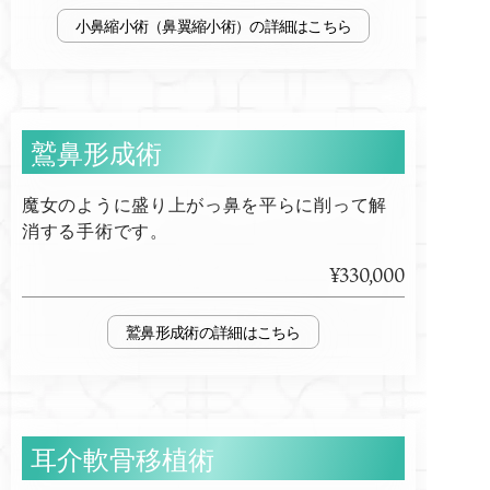
小鼻縮小術（鼻翼縮小術）
鷲鼻形成術
魔女のように盛り上がっ鼻を平らに削って解
消する手術です。
¥330,000
鷲鼻形成術
耳介軟骨移植術