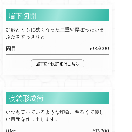
眉下切開
加齢とともに狭くなった二重や厚ぼったいま
ぶたをすっきりと
両目
¥385,000
眉下切開
涙袋形成術
いつも笑っているような印象、明るくて優し
い目元を作り出します。
0.1cc
¥13,200