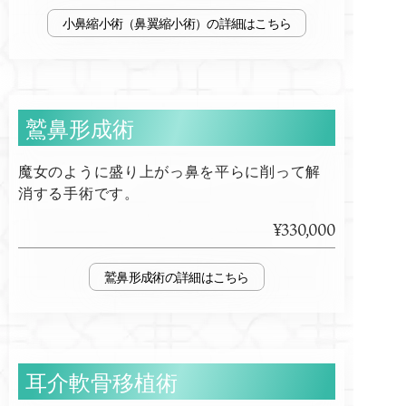
小鼻縮小術（鼻翼縮小術）
鷲鼻形成術
魔女のように盛り上がっ鼻を平らに削って解
消する手術です。
¥330,000
鷲鼻形成術
耳介軟骨移植術