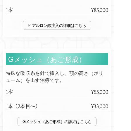
1本
¥85,000
ヒアルロン酸注入
Gメッシュ（あご形成）
特殊な吸収糸を針で挿入し、顎の高さ（ボリ
ューム）を出す治療です。
1本
¥55,000
1本（2本目～）
¥33,000
Gメッシュ（あご形成）