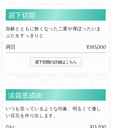
眉下切開
加齢とともに狭くなった二重や厚ぼったいま
ぶたをすっきりと
両目
¥385,000
眉下切開
涙袋形成術
いつも笑っているような印象、明るくて優し
い目元を作り出します。
0.1cc
¥13,200