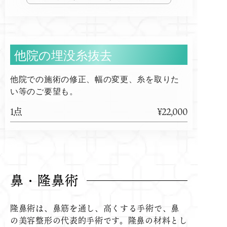
他院の埋没糸抜去
他院での施術の修正、幅の変更、糸を取りた
い等のご要望も。
1点
¥22,000
鼻・隆鼻術
隆鼻術は、鼻筋を通し、高くする手術で、鼻
の美容整形の代表的手術です。隆鼻の材料とし