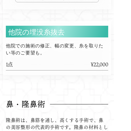
他院の埋没糸抜去
他院での施術の修正、幅の変更、糸を取りた
い等のご要望も。
1点
¥22,000
鼻・隆鼻術
隆鼻術は、鼻筋を通し、高くする手術で、鼻
の美容整形の代表的手術です。隆鼻の材料とし