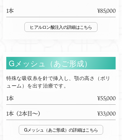
1本
¥85,000
ヒアルロン酸注入
Gメッシュ（あご形成）
特殊な吸収糸を針で挿入し、顎の高さ（ボリ
ューム）を出す治療です。
1本
¥55,000
1本（2本目～）
¥33,000
Gメッシュ（あご形成）