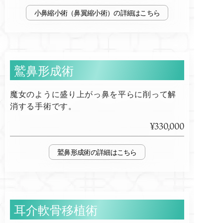
小鼻縮小術（鼻翼縮小術）
鷲鼻形成術
魔女のように盛り上がっ鼻を平らに削って解
消する手術です。
¥330,000
鷲鼻形成術
耳介軟骨移植術