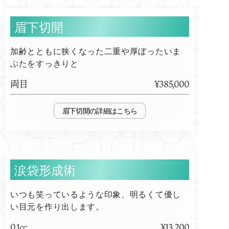
眉下切開
加齢とともに狭くなった二重や厚ぼったいま
ぶたをすっきりと
両目
¥385,000
眉下切開
涙袋形成術
いつも笑っているような印象、明るくて優し
い目元を作り出します。
0.1cc
¥13,200