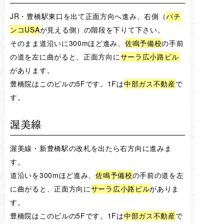
JR・豊橋駅東口を出て正面方向へ進み、右側（
パチ
ンコUSA
が見える側）の階段を下りて下さい。
そのまま道沿いに300mほど進み、
佐鳴予備校
の手前
の道を左に曲がると、正面方向に
サーラ広小路ビル
があります。
豊橋院はこのビルの5Fです。1Fは
中部ガス不動産
で
す。
渥美線
渥美線・新豊橋駅の改札を出たら右方向に進みま
す。
道沿いを300mほど進み、
佐鳴予備校
の手前の道を左
に曲がると、正面方向に
サーラ広小路ビル
がありま
す。
豊橋院はこのビルの5Fです。1Fは
中部ガス不動産
で