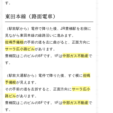
す。
東田本線（路面電車）
（駅前駅から）電停で降りた後、JR豊橋駅を右側に
見ながら東田本線の線路沿いに進みます。
佐鳴予備校
の手前の道を左に曲がると、正面方向に
サーラ広小路ビル
があります。
豊橋院はこのビルの5Fです。1Fは
中部ガス不動産
で
す。
（駅前大通駅から）電停で降りた後、すぐ横に
佐鳴
予備校
が見えます。
その手前の道を左折すると、正面方向に
サーラ広小
路ビル
があります。
豊橋院はこのビルの5Fです。1Fは
中部ガス不動産
で
す。