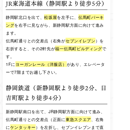
JR東海道本線（静岡駅より徒歩5分）
静岡駅北口を出て、
松坂屋
を左手に、
伝馬町パーキ
ング
を右手に見ながら、新静岡駅方面に向けて進み
ます。
伝馬町通りとの交差点（右角が
セブンイレブン
）を
右折すると、その2軒先が
福一伝馬町ビルディング
で
す。
1Fに
ヨーガンレール（洋服店）
があり、エレベータ
ーで7階までお越し下さい。
静岡鉄道（新静岡駅より徒歩2分、日
吉町駅より徒歩4分）
新静岡駅南口を出て、JR静岡駅方面に向けて進み、
伝馬町通りとの交差点（正面に
東急スクエア
、右角
に
ケンタッキー
）を左折し、セブンイレブンまで直