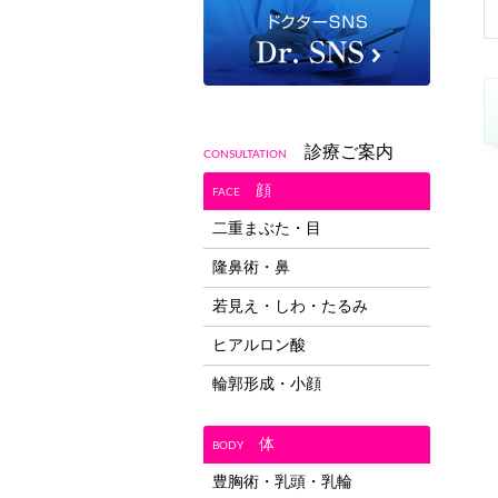
診療ご案内
CONSULTATION
顔
FACE
二重まぶた・目
隆鼻術・鼻
若見え・しわ・たるみ
ヒアルロン酸
輪郭形成・小顔
体
BODY
豊胸術・乳頭・乳輪