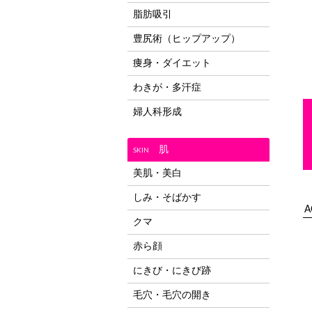
脂肪吸引
豊尻術（ヒップアップ）
痩身・ダイエット
わきが・多汗症
婦人科形成
肌
SKIN
美肌・美白
しみ・そばかす
A
クマ
赤ら顔
にきび・にきび跡
毛穴・毛穴の開き