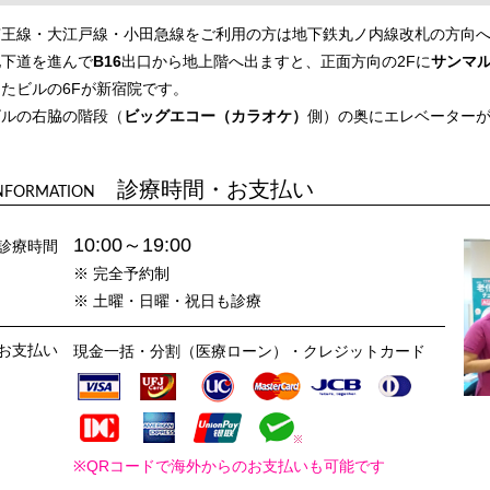
京王線・大江戸線・小田急線をご利用の方は地下鉄丸ノ内線改札の方向
地下道を進んで
B16
出口から地上階へ出ますと、正面方向の2Fに
サンマ
ったビルの6Fが新宿院です。
ビルの右脇の階段（
ビッグエコー（カラオケ）
側）の奥にエレベーターが
診療時間・お支払い
NFORMATION
10:00～19:00
診療時間
※ 完全予約制
※ 土曜・日曜・祝日も診療
お支払い
現金一括・分割（医療ローン）・クレジットカード
※QRコードで海外からのお支払いも可能です