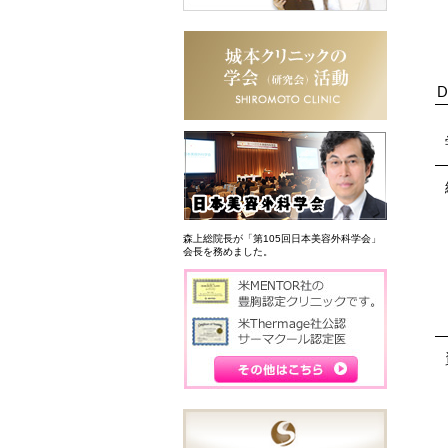
D
森上総院長が「第105回日本美容外科学会」
会長を務めました。