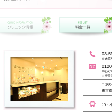
03-5
※来院
0120
※初め
※携帯
〒160
東京都
JR・