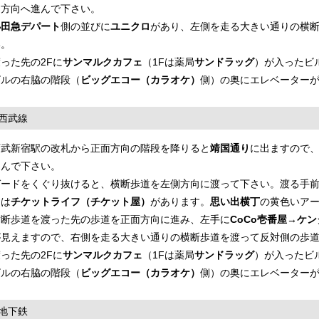
ラ
方向へ進んで下さい。
小田急デパート
側の並びに
ユニクロ
があり、左側を走る大きい通りの横
い。
った先の2Fに
サンマルクカフェ
（1Fは薬局
サンドラッグ
）が入ったビ
ビルの右脇の階段（
ビッグエコー（カラオケ）
側）の奥にエレベーターが
西武線
西武新宿駅の改札から正面方向の階段を降りると
靖国通り
に出ますので
進んで下さい。
ガードをくぐり抜けると、横断歩道を左側方向に渡って下さい。渡る手
には
チケットライフ（チケット屋）
があります。
思い出横丁
の黄色いア
横断歩道を渡った先の歩道を正面方向に進み、左手に
CoCo壱番屋
→
ケン
が見えますので、右側を走る大きい通りの横断歩道を渡って反対側の歩
った先の2Fに
サンマルクカフェ
（1Fは薬局
サンドラッグ
）が入ったビ
ビルの右脇の階段（
ビッグエコー（カラオケ）
側）の奥にエレベーターが
地下鉄