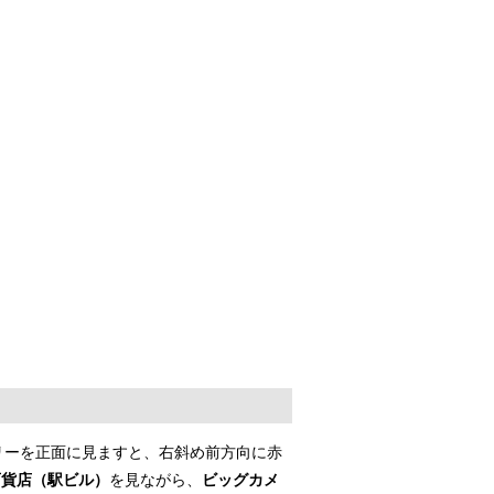
リーを正面に見ますと、右斜め前方向に赤
百貨店（駅ビル）
を見ながら、
ビッグカメ