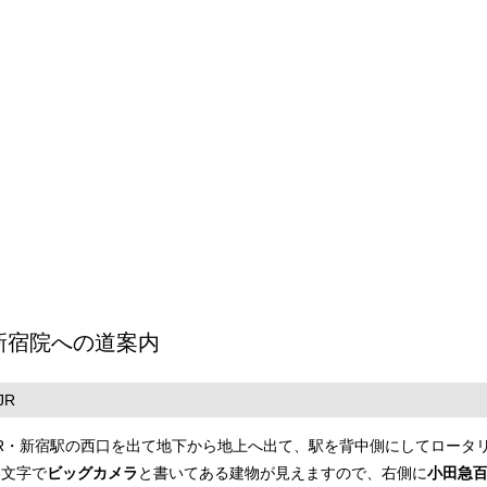
新宿院への道案内
JR
JR・新宿駅の西口を出て地下から地上へ出て、駅を背中側にしてロータ
い文字で
ビッグカメラ
と書いてある建物が見えますので、右側に
小田急