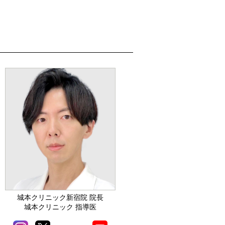
城本クリニック新宿院 院長
城本クリニック 指導医