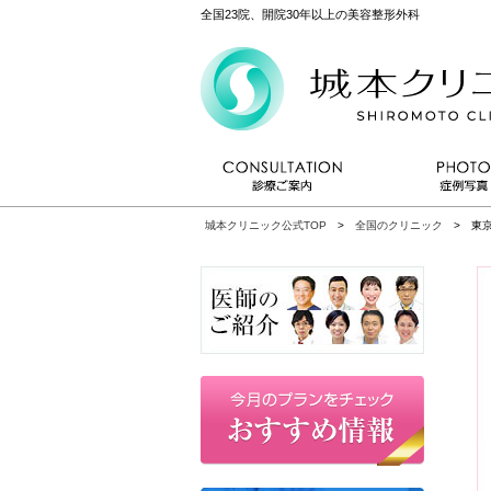
全国23院、開院30年以上の美容整形外科
城本クリニック公式TOP
>
全国のクリニック
> 東京