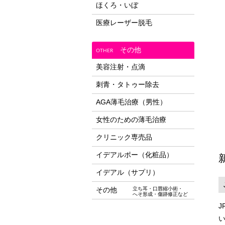
ほくろ・いぼ
医療レーザー脱毛
その他
OTHER
美容注射・点滴
刺青・タトゥー除去
AGA薄毛治療（男性）
女性のための薄毛治療
クリニック専売品
イデアルポー（化粧品）
イデアル（サプリ）
その他
立ち耳・口唇縮小術・
へそ形成・傷跡修正など