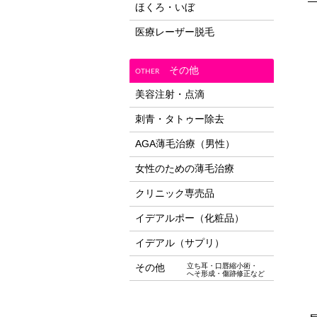
ほくろ・いぼ
医療レーザー脱毛
その他
OTHER
美容注射・点滴
刺青・タトゥー除去
AGA薄毛治療（男性）
女性のための薄毛治療
クリニック専売品
イデアルポー（化粧品）
イデアル（サプリ）
その他
立ち耳・口唇縮小術・
へそ形成・傷跡修正など