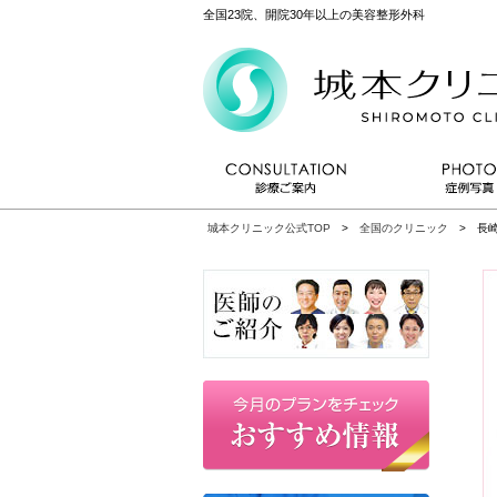
全国23院、開院30年以上の美容整形外科
城本クリニック公式TOP
>
全国のクリニック
> 長