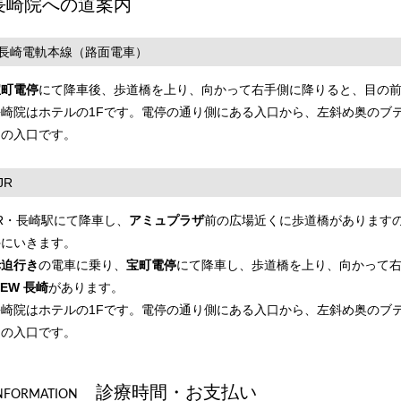
長崎院への道案内
長崎電軌本線（路面電車）
宝町電停
にて降車後、歩道橋を上り、向かって右手側に降りると、目の
長崎院はホテルの1Fです。電停の通り側にある入口から、左斜め奥のブ
クの入口です。
JR
JR・長崎駅にて降車し、
アミュプラザ
前の広場近くに歩道橋があります
停にいきます。
赤迫行き
の電車に乗り、
宝町電停
にて降車し、歩道橋を上り、向かって
IEW 長崎
があります。
長崎院はホテルの1Fです。電停の通り側にある入口から、左斜め奥のブ
クの入口です。
診療時間・お支払い
NFORMATION