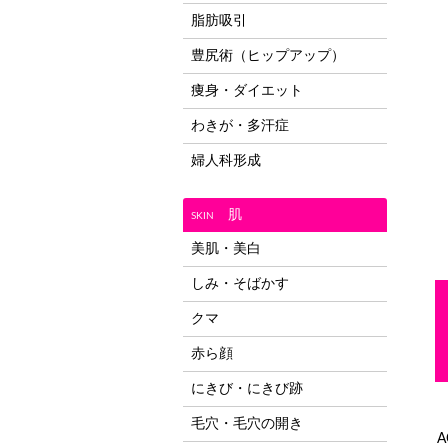
脂肪吸引
豊尻術（ヒップアップ）
痩身・ダイエット
わきが・多汗症
婦人科形成
肌
SKIN
美肌・美白
しみ・そばかす
クマ
赤ら顔
にきび・にきび跡
毛穴・毛穴の開き
A