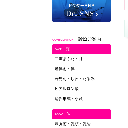
診療ご案内
CONSULTATION
顔
FACE
二重まぶた・目
隆鼻術・鼻
若見え・しわ・たるみ
ヒアルロン酸
輪郭形成・小顔
体
BODY
豊胸術・乳頭・乳輪