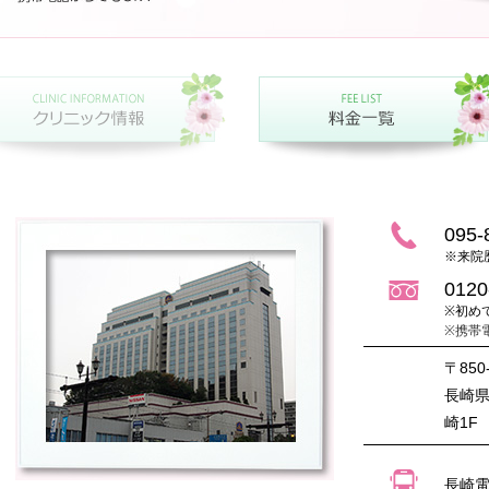
095-
※来院
0120
※初め
※携帯
〒850
長崎県長
崎1F
長崎