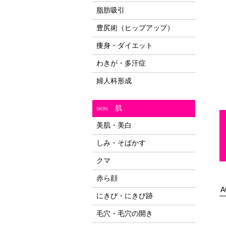
脂肪吸引
豊尻術（ヒップアップ）
痩身・ダイエット
わきが・多汗症
婦人科形成
肌
SKIN
美肌・美白
しみ・そばかす
クマ
赤ら顔
A
にきび・にきび跡
毛穴・毛穴の開き