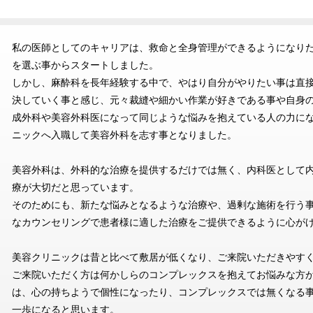
私の医師としてのキャリアは、救命と全身管理ができるようになり
を選ぶ事からスタートしました。
しかし、麻酔科を長年経験する中で、やはり自分がやりたい事は直
決していく事と感じ、元々裁縫や細かい作業が好きである事や自身
成外科や美容外科医になって同じような悩みを抱えている人の力に
ニックへ入職して美容外科を志す事となりました。
美容外科は、外科的な治療を提供するだけでは無く、内科医として
療が大切だと思っています。
そのためにも、新たな悩みとなるような治療や、過剰な施術を行う
なカウンセリングで患者様に適した治療をご提供できるように心が
美容クリニックは昔と比べて敷居が低くなり、ご来院いただきやす
ご来院いただく方は何かしらのコンプレックスを抱えてお悩みな方
は、心の持ちようで個性になったり、コンプレックスでは無くなる
一歩になると思います。