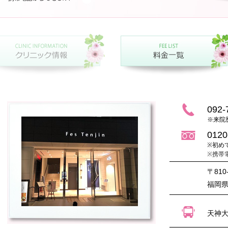
092-
※来院
0120
※初め
※携帯
〒810
福岡県
天神