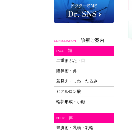
診療ご案内
CONSULTATION
顔
FACE
二重まぶた・目
隆鼻術・鼻
若見え・しわ・たるみ
ヒアルロン酸
輪郭形成・小顔
体
BODY
豊胸術・乳頭・乳輪