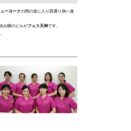
ニューヨーク
の間の道に入り西通り側へ進
挟み隣のビルが
フェス天神
です。
い。