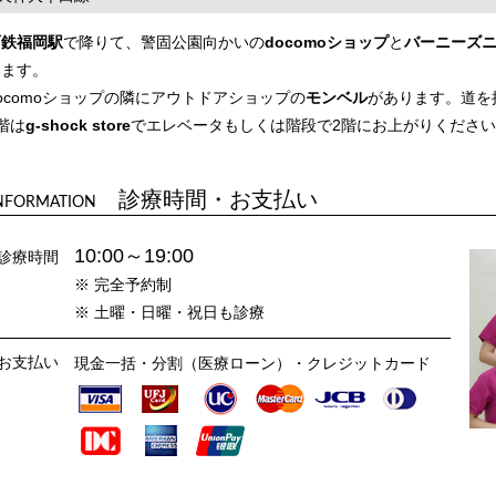
西鉄福岡駅
で降りて、警固公園向かいの
docomoショップ
と
バーニーズ
みます。
ocomoショップの隣にアウトドアショップの
モンベル
があります。道を
階は
g-shock store
でエレベータもしくは階段で2階にお上がりくださ
診療時間・お支払い
NFORMATION
10:00～19:00
診療時間
※ 完全予約制
※ 土曜・日曜・祝日も診療
お支払い
現金一括・分割（医療ローン）・クレジットカード