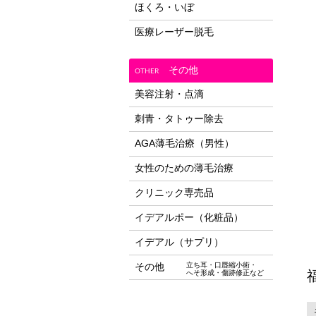
ほくろ・いぼ
医療レーザー脱毛
その他
OTHER
美容注射・点滴
刺青・タトゥー除去
AGA薄毛治療（男性）
女性のための薄毛治療
クリニック専売品
イデアルポー（化粧品）
イデアル（サプリ）
その他
立ち耳・口唇縮小術・
へそ形成・傷跡修正など