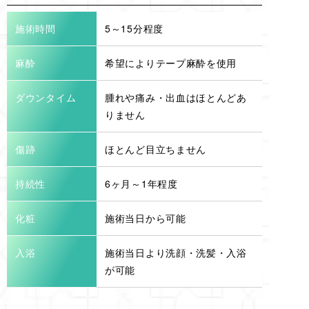
施術時間
5～15分程度
麻酔
希望によりテープ麻酔を使用
ダウンタイム
腫れや痛み・出血はほとんどあ
りません
傷跡
ほとんど目立ちません
持続性
6ヶ月～1年程度
化粧
施術当日から可能
入浴
施術当日より洗顔・洗髪・入浴
が可能