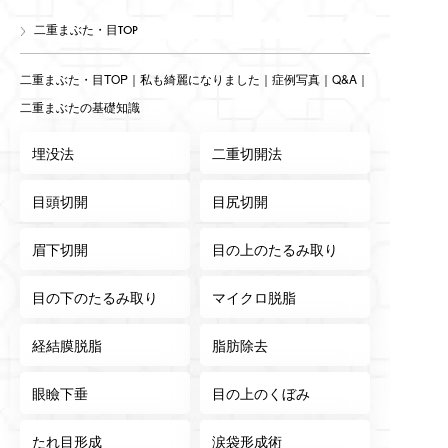
二重まぶた・目TOP
二重まぶた・目TOP
｜
私も綺麗になりました
｜
症例写真
｜
Q&A
｜
二重まぶたの基礎知識
埋没法
二重切開法
目頭切開
目尻切開
眉下切開
目の上のたるみ取り
目の下のたるみ取り
マイクロ脱脂
経結膜脱脂
脂肪除去
眼瞼下垂
目の上のくぼみ
たれ目形成
涙袋形成術