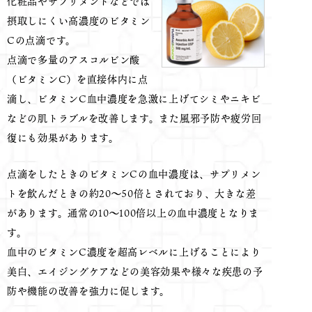
化粧品やサプリメントなどでは
摂取しにくい高濃度のビタミン
Cの点滴です。
点滴で多量のアスコルビン酸
（ビタミンC）を直接体内に点
滴し、ビタミンC血中濃度を急激に上げてシミやニキビ
などの肌トラブルを改善します。また風邪予防や疲労回
復にも効果があります。
点滴をしたときのビタミンCの血中濃度は、サプリメン
トを飲んだときの約20～50倍とされており、大きな差
があります。通常の10～100倍以上の血中濃度となりま
す。
血中のビタミンC濃度を超高レベルに上げることにより
美白、エイジングケアなどの美容効果や様々な疾患の予
防や機能の改善を強力に促します。