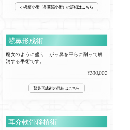
小鼻縮小術（鼻翼縮小術）
鷲鼻形成術
魔女のように盛り上がっ鼻を平らに削って解
消する手術です。
¥330,000
鷲鼻形成術
耳介軟骨移植術