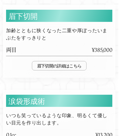
眉下切開
加齢とともに狭くなった二重や厚ぼったいま
ぶたをすっきりと
両目
¥385,000
眉下切開
涙袋形成術
いつも笑っているような印象、明るくて優し
い目元を作り出します。
0.1cc
¥13,200