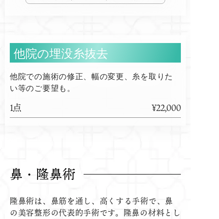
他院の埋没糸抜去
他院での施術の修正、幅の変更、糸を取りた
い等のご要望も。
1点
¥22,000
鼻・隆鼻術
隆鼻術は、鼻筋を通し、高くする手術で、鼻
の美容整形の代表的手術です。隆鼻の材料とし