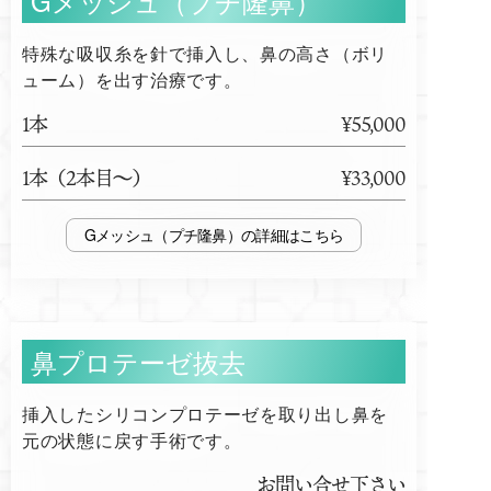
Gメッシュ（プチ隆鼻）
特殊な吸収糸を針で挿入し、鼻の高さ（ボリ
ューム）を出す治療です。
1本
¥55,000
1本（2本目～）
¥33,000
Gメッシュ（プチ隆鼻）
鼻プロテーゼ抜去
挿入したシリコンプロテーゼを取り出し鼻を
元の状態に戻す手術です。
お問い合せ下さい