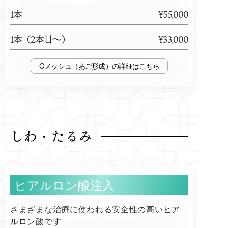
1本
¥55,000
1本（2本目～）
¥33,000
Gメッシュ（あご形成）
しわ・たるみ
ヒアルロン酸注入
さまざまな治療に使われる安全性の高いヒア
ルロン酸です