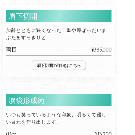
眉下切開
加齢とともに狭くなった二重や厚ぼったいま
ぶたをすっきりと
両目
¥385,000
眉下切開
涙袋形成術
いつも笑っているような印象、明るくて優し
い目元を作り出します。
0.1cc
¥13,200