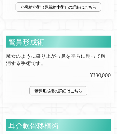
小鼻縮小術（鼻翼縮小術）
鷲鼻形成術
魔女のように盛り上がっ鼻を平らに削って解
消する手術です。
¥330,000
鷲鼻形成術
耳介軟骨移植術