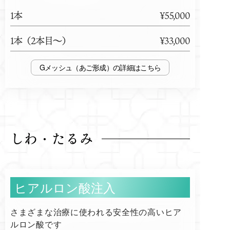
1本
¥55,000
1本（2本目～）
¥33,000
Gメッシュ（あご形成）
しわ・たるみ
ヒアルロン酸注入
さまざまな治療に使われる安全性の高いヒア
ルロン酸です