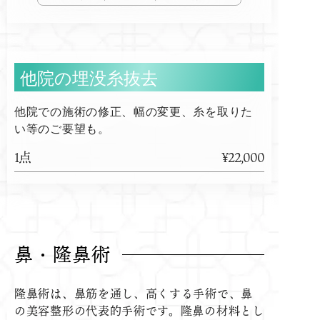
他院の埋没糸抜去
他院での施術の修正、幅の変更、糸を取りた
い等のご要望も。
1点
¥22,000
鼻・隆鼻術
隆鼻術は、鼻筋を通し、高くする手術で、鼻
の美容整形の代表的手術です。隆鼻の材料とし