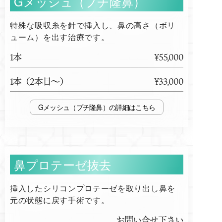
Gメッシュ（プチ隆鼻）
特殊な吸収糸を針で挿入し、鼻の高さ（ボリ
ューム）を出す治療です。
1本
¥55,000
1本（2本目～）
¥33,000
Gメッシュ（プチ隆鼻）
鼻プロテーゼ抜去
挿入したシリコンプロテーゼを取り出し鼻を
元の状態に戻す手術です。
お問い合せ下さい