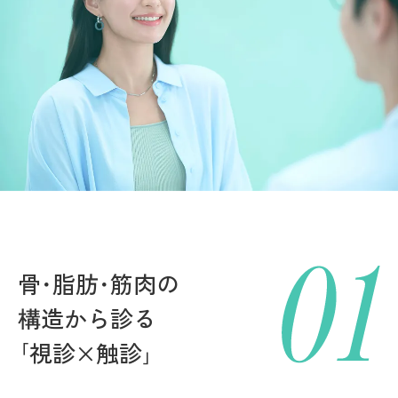
骨･脂肪･筋肉の
構造から診る
｢視診×触診｣